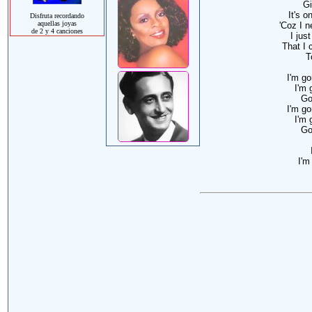
Gi
It's o
Disfruta recordando
aquellas joyas
'Coz I 
de 2 y 4 canciones
I jus
That I c
T
I'm go
I'm 
Go
I'm go
I'm 
Go
I'm