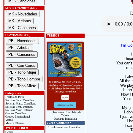
MIDI KARAOKES (MK)
D
PLAYBACKS (PB)
TEBEOS
I'm Go
H
I hea
You can't
I'm 
I al
All the
We play
I can'
Categorías
Now I 
Estilos de Baile
You'r
Solistas Fem. Castellano
Solistas Masc. Castellano
Solistas Fem. Internac.
My gir
Solistas Masc. Internac.
I don
Colecciones Completas de
Grupos Castellano
Tebeos
I just 
Grupos Internacional
Descarga Inmediata
Varios
I h
¿Eres Cantante?
Música Clásica
I can
Si solo necesitas 1 canción...
AYUDAS + INFO
T
General