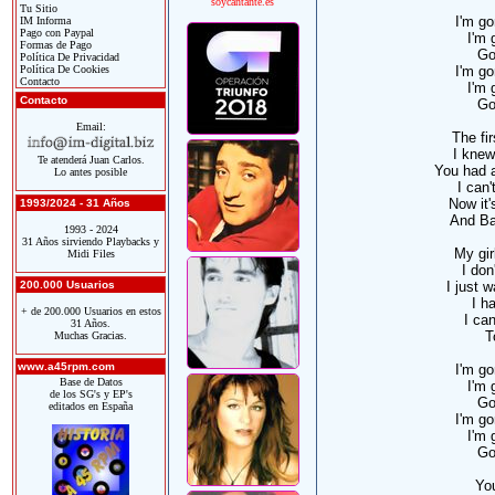
soycantante.es
Tu Sitio
I'm go
IM Informa
Pago con Paypal
I'm 
Formas de Pago
Go
Política De Privacidad
Política De Cookies
I'm go
Contacto
I'm 
Contacto
Go
Email:
The fir
I knew
Te atenderá Juan Carlos.
You had a
Lo antes posible
I can'
Now it'
1993/2024 - 31 Años
And Bab
1993 - 2024
31 Años sirviendo Playbacks y
My gir
Midi Files
I don
200.000 Usuarios
I just 
I h
+ de 200.000 Usuarios en estos
I can
31 Años.
T
Muchas Gracias.
www.a45rpm.com
I'm go
Base de Datos
I'm 
de los SG's y EP's
Go
editados en España
I'm go
I'm 
Go
Yo