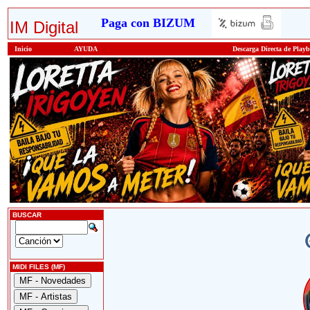
Paga con BIZUM
IM Digital
Inicio
AYUDA
Descarga Directa de Play
BUSCAR
MIDI FILES (MF)