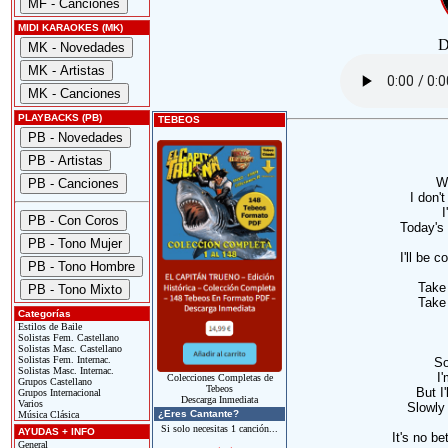
MIDI KARAOKES (MK)
D
PLAYBACKS (PB)
TEBEOS
We
I don'
I
Today's 
I'll be 
Take
Take
Categorías
Estilos de Baile
Solistas Fem. Castellano
Solistas Masc. Castellano
Solistas Fem. Internac.
So
Solistas Masc. Internac.
I
Colecciones Completas de
Grupos Castellano
Tebeos
But I
Grupos Internacional
Descarga Inmediata
Varios
Slowly 
¿Eres Cantante?
Música Clásica
Si solo necesitas 1 canción...
AYUDAS + INFO
It's no be
General