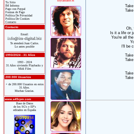
soycantante.es
Tu Sitio
Take
IM Informa
Pago con Paypal
Take
Formas de Pago
Política De Privacidad
Política De Cookies
Contacto
Contacto
Oh, 
Is it a life o
Email:
You're all th
Yo
Te atenderá Juan Carlos.
I'll be
Lo antes posible
Take
1993/2024 - 31 Años
Take
1993 - 2024
31 Años sirviendo Playbacks y
Midi Files
Take
200.000 Usuarios
Take
+ de 200.000 Usuarios en estos
31 Años.
Muchas Gracias.
www.a45rpm.com
Base de Datos
de los SG's y EP's
editados en España