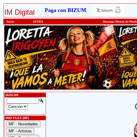
Paga con BIZUM
IM Digital
Inicio
AYUDA
Descarga Directa de Play
BUSCAR
MIDI FILES (MF)