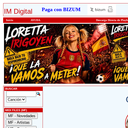
Paga con BIZUM
IM Digital
Inicio
AYUDA
Descarga Directa de Play
BUSCAR
MIDI FILES (MF)