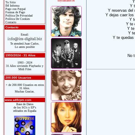
soycantante.es
Y
Tu Sitio
Y 
IM Informa
Pago con Paypal
Y reservas del 
Formas de Pago
Y dejas caer los
Política De Privacidad
Política De Cookies
Y t
Contacto
Y te
Contacto
Y te
Y t
Email:
Y te quedas 
Te atenderá Juan Carlos.
Lo antes posible
No 
1993/2024 - 31 Años
1993 - 2024
31 Años sirviendo Playbacks y
Midi Files
200.000 Usuarios
+ de 200.000 Usuarios en estos
31 Años.
Muchas Gracias.
www.a45rpm.com
Base de Datos
de los SG's y EP's
editados en España