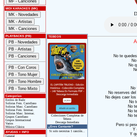
MIDI KARAOKES (MK)
D
PLAYBACKS (PB)
TEBEOS
A
No te quedes
No 
No q
No
No 
No reserves del
Categorías
No dejes caer los
Estilos de Baile
No t
Solistas Fem. Castellano
No t
Solistas Masc. Castellano
Solistas Fem. Internac.
No te
Solistas Masc. Internac.
No te
Colecciones Completas de
Grupos Castellano
Tebeos
Grupos Internacional
Descarga Inmediata
Varios
Pero si pes
¿Eres Cantante?
Música Clásica
Y 
Si solo necesitas 1 canción...
AYUDAS + INFO
Y q
General