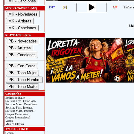
1317
MF
Sinfonía
MIDI KARAOKES (MK)
Pági
PLAYBACKS (PB)
Categorías
Estilos de Baile
Solistas Fem. Castellano
Solistas Masc. Castellano
Solistas Fem. Internac.
Solistas Masc. Internac.
Grupos Castellano
Grupos Internacional
Varios
Música Clásica
AYUDAS + INFO
General