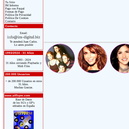
Tu Sitio
IM Informa
Pago con Paypal
Formas de Pago
Política De Privacidad
Política De Cookies
Contacto
Contacto
Email:
Te atenderá Juan Carlos.
Lo antes posible
1993/2024 - 31 Años
1993 - 2024
31 Años sirviendo Playbacks y
Midi Files
200.000 Usuarios
+ de 200.000 Usuarios en estos
31 Años.
Muchas Gracias.
www.a45rpm.com
Base de Datos
de los SG's y EP's
editados en España