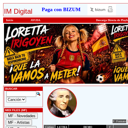
Paga con BIZUM
IM Digital
Inicio
AYUDA
Descarga Directa de Play
BUSCAR
MIDI FILES (MF)
F: Formato
Código
LETRA
DEMO
F