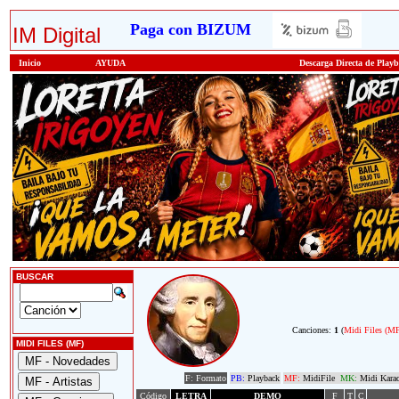
Paga con BIZUM
IM Digital
Inicio
AYUDA
Descarga Directa de Play
BUSCAR
Canciones:
1
(
Midi Files (M
MIDI FILES (MF)
F: Formato
PB:
Playback
MF:
MidiFile
MK:
Midi Kara
Código
LETRA
DEMO
F
T
C