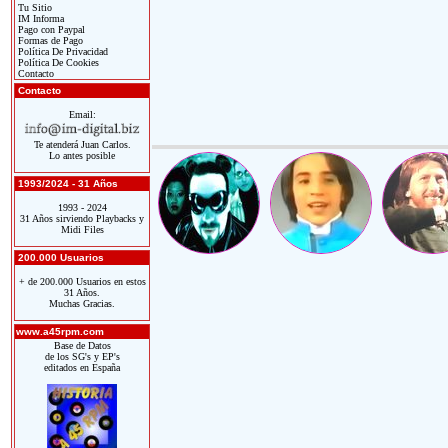
Tu Sitio
IM Informa
Pago con Paypal
Formas de Pago
Política De Privacidad
Política De Cookies
Contacto
Contacto
Email:
Te atenderá Juan Carlos.
Lo antes posible
1993/2024 - 31 Años
1993 - 2024
31 Años sirviendo Playbacks y
Midi Files
200.000 Usuarios
+ de 200.000 Usuarios en estos
31 Años.
Muchas Gracias.
www.a45rpm.com
Base de Datos
de los SG's y EP's
editados en España