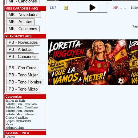
-
-
1317
MF
Sinfo
MIDI KARAOKES (MK)
Pági
PLAYBACKS (PB)
Categorías
Estilos de Baile
Solistas Fem. Castellano
Solistas Masc. Castellano
Solistas Fem. Internac.
Solistas Masc. Internac.
Grupos Castellano
Grupos Internacional
Varios
Música Clásica
AYUDAS + INFO
General