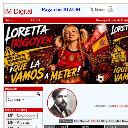
Paga con BIZUM
IM Digital
Inicio
AYUDA
Descarga Directa de Play
BUSCAR
Canciones:
1
(
Midi Files (M
MIDI FILES (MF)
F: Formato
PB:
Playback
MF:
MidiFile
MK:
Midi Kara
Código
LETRA
DEMO
F
T
C