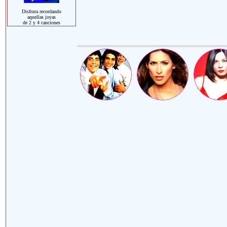
Disfruta recordando
aquellas joyas
de 2 y 4 canciones