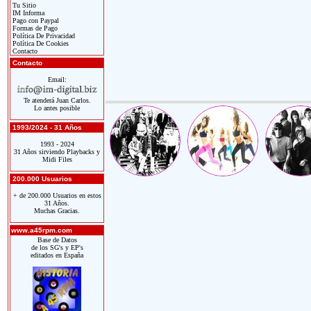
Tu Sitio
IM Informa
Pago con Paypal
Formas de Pago
Política De Privacidad
Política De Cookies
Contacto
Contacto
Email:
Te atenderá Juan Carlos.
Lo antes posible
1993/2024 - 31 Años
1993 - 2024
31 Años sirviendo Playbacks y
Midi Files
200.000 Usuarios
+ de 200.000 Usuarios en estos
31 Años.
Muchas Gracias.
www.a45rpm.com
Base de Datos
de los SG's y EP's
editados en España