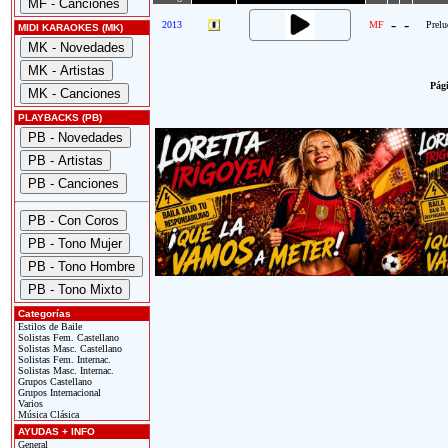
-
-
2013
MF
Prelu
MIDI KARAOKES (MK)
Pági
PLAYBACKS (PB)
Categorías
Estilos de Baile
Solistas Fem. Castellano
Solistas Masc. Castellano
Solistas Fem. Internac.
Solistas Masc. Internac.
Grupos Castellano
Grupos Internacional
Varios
Música Clásica
AYUDAS + INFO
General