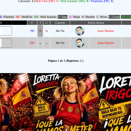
Canciones:
2
(
Midi Files (MF):
1
/
Midi Karaokes (MK):
0
/
Playbacks (PB):
1
)
B:
Playback
MF:
MidiFile
MK:
Midi Karaoke
T: Tono
M:
Mujer
H:
Hombre
X:
Mixto
C: Coros
OR: Com
O
F
T
C
Canción
Estilo-Artista
PB
H
Si
Ma Vie
Alain Barriere
-
-
MF
Ma Vie
Alain Barriere
Página 1 de 1 (Registros: 2 )