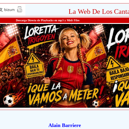
La Web De Los Canta
Descarga Directa de Playbacks en mp3 y Midi Files
Alain Barriere