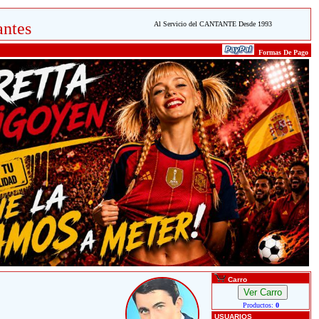
ntes
Al Servicio del CANTANTE Desde 1993
Formas De Pago
Carro
Productos:
0
USUARIOS