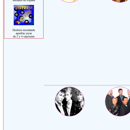
editados en España
Disfruta recordando
aquellas joyas
de 2 y 4 canciones