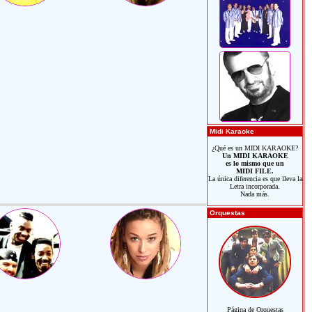
Midi Karaoke
¿Qué es un MIDI KARAOKE?
Un MIDI KARAOKE
es lo mismo que un
MIDI FILE.
La única diferencia es que lleva la
Letra incorporada.
Nada más.
Orquestas
Página de Orquestas