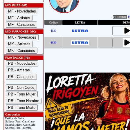
MIDI FILES (MF)
F: Formato
P
Código
LETRA
DEM
4630
MIDI KARAOKES (MK)
4630
PLAYBACKS (PB)
Categorías
Estilos de Baile
Solistas Fem. Castellano
Solistas Masc. Castellano
Solistas Fem. Internac.