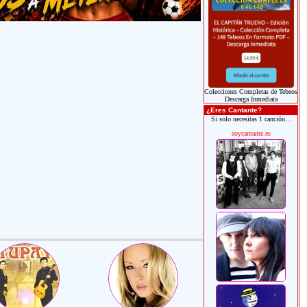
Colecciones Completas de Tebeos
Descarga Inmediata
¿Eres Cantante?
Si solo necesitas 1 canción...
soycantante.es