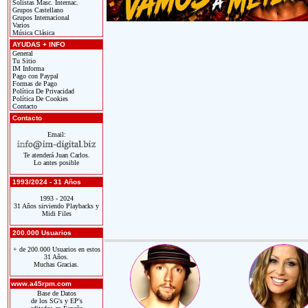
Solistas Masc. Internac.
Grupos Castellano
Grupos Internacional
Varios
Música Clásica
AYUDAS + INFO
General
Tu Sitio
IM Informa
Pago con Paypal
Formas de Pago
Política De Privacidad
Política De Cookies
Contacto
Contacto
Email:
Te atenderá Juan Carlos.
Lo antes posible
1993/2024 - 31 Años
1993 - 2024
31 Años sirviendo Playbacks y
Midi Files
200.000 Usuarios
+ de 200.000 Usuarios en estos
31 Años.
Muchas Gracias.
www.a45rpm.com
Base de Datos
de los SG's y EP's