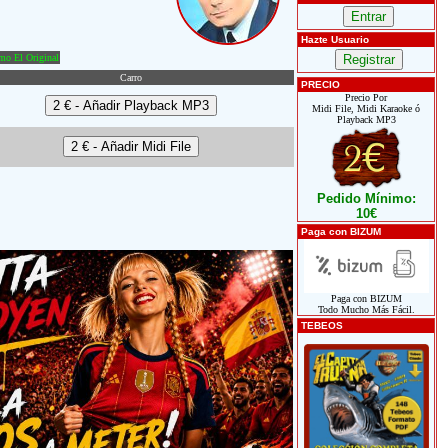
Hazte Usuario
o El Original
Carro
PRECIO
Precio Por
Midi File, Midi Karaoke ó
Playback MP3
Pedido Mínimo:
10€
Paga con BIZUM
Paga con BIZUM
Todo Mucho Más Fácil.
TEBEOS