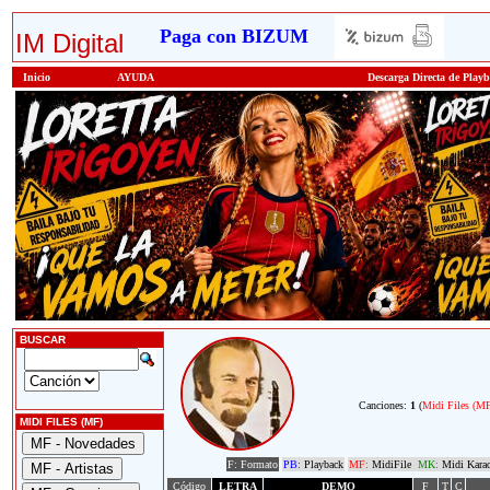
Paga con BIZUM
IM Digital
Inicio
AYUDA
Descarga Directa de Play
BUSCAR
Canciones:
1
(
Midi Files (M
MIDI FILES (MF)
F: Formato
PB:
Playback
MF:
MidiFile
MK:
Midi Kara
Código
LETRA
DEMO
F
T
C