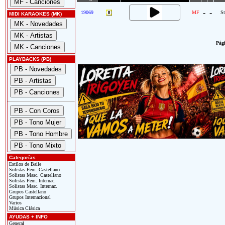
-
-
19069
MF
St
MIDI KARAOKES (MK)
Pági
PLAYBACKS (PB)
Categorías
Estilos de Baile
Solistas Fem. Castellano
Solistas Masc. Castellano
Solistas Fem. Internac.
Solistas Masc. Internac.
Grupos Castellano
Grupos Internacional
Varios
Música Clásica
AYUDAS + INFO
General