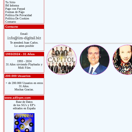
Tu Sitio
IM Informa
Pago con Paypal
Formas de Pago
Política De Privacidad
Política De Cookies
Contacto
Contacto
Email:
Te atenderá Juan Carlos.
Lo antes posible
1993/2024 - 31 Años
1993 - 2024
31 Años sirviendo Playbacks y
Midi Files
200.000 Usuarios
+ de 200.000 Usuarios en estos
31 Años.
Muchas Gracias.
www.a45rpm.com
Base de Datos
de los SG's y EP's
editados en España