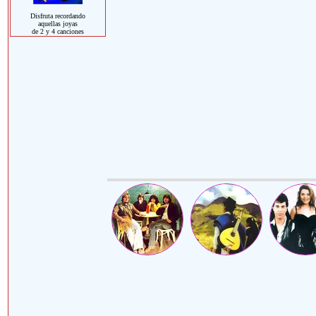
Disfruta recordando
aquellas joyas
de 2 y 4 canciones