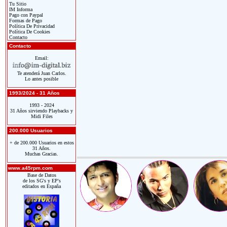
Tu Sitio
IM Informa
Pago con Paypal
Formas de Pago
Política De Privacidad
Política De Cookies
Contacto
Contacto
Email:
Te atenderá Juan Carlos.
Lo antes posible
1993/2024 - 31 Años
1993 - 2024
31 Años sirviendo Playbacks y
Midi Files
200.000 Usuarios
+ de 200.000 Usuarios en estos
31 Años.
Muchas Gracias.
www.a45rpm.com
Base de Datos
de los SG's y EP's
editados en España