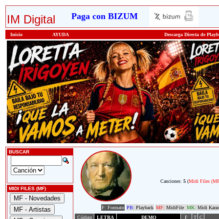
Paga con BIZUM
IM Digital
Inicio
AYUDA
Descarga Directa de Play
BUSCAR
Canciones:
5
(
Midi Files (M
MIDI FILES (MF)
F: Formato
PB:
Playback
MF:
MidiFile
MK:
Midi Kara
Código
LETRA
DEMO
F
T
C