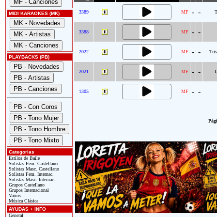
-
-
3389
MF
T
MIDI KARAOKES (MK)
-
-
3388
MF
-
-
2022
MF
Tris
PLAYBACKS (PB)
-
-
2021
MF
L
-
-
1305
MF
Pági
Categorías
Estilos de Baile
Solistas Fem. Castellano
Solistas Masc. Castellano
Solistas Fem. Internac.
Solistas Masc. Internac.
Grupos Castellano
Grupos Internacional
Varios
Música Clásica
AYUDAS + INFO
General