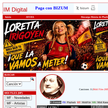
Paga con BIZUM
IM Digital
Inicio
AYUDA
Descarga Directa de Play
BUSCAR
Canciones:
1
(
Midi Files (M
MIDI FILES (MF)
F: Formato
PB:
Playback
MF:
MidiFile
MK:
Midi Kara
Código
LETRA
DEMO
F
T
C