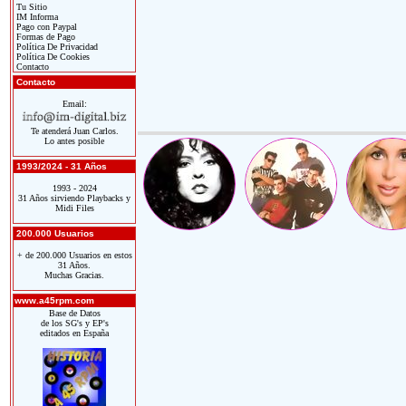
Tu Sitio
IM Informa
Pago con Paypal
Formas de Pago
Política De Privacidad
Política De Cookies
Contacto
Contacto
Email:
Te atenderá Juan Carlos.
Lo antes posible
1993/2024 - 31 Años
1993 - 2024
31 Años sirviendo Playbacks y
Midi Files
200.000 Usuarios
+ de 200.000 Usuarios en estos
31 Años.
Muchas Gracias.
www.a45rpm.com
Base de Datos
de los SG's y EP's
editados en España