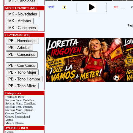
-
-
3539
MF
G
MIDI KARAOKES (MK)
Pági
PLAYBACKS (PB)
Categorías
Estilos de Baile
Solistas Fem. Castellano
Solistas Masc. Castellano
Solistas Fem. Internac.
Solistas Masc. Internac.
Grupos Castellano
Grupos Internacional
Varios
Música Clásica
AYUDAS + INFO
General