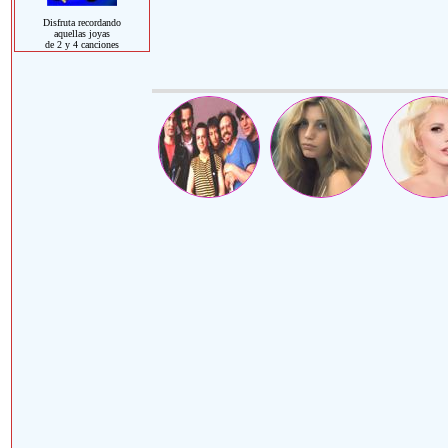
Disfruta recordando
aquellas joyas
de 2 y 4 canciones