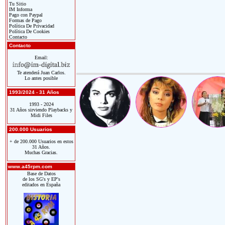
Tu Sitio
IM Informa
Pago con Paypal
Formas de Pago
Política De Privacidad
Política De Cookies
Contacto
Contacto
Email:
Te atenderá Juan Carlos.
Lo antes posible
1993/2024 - 31 Años
1993 - 2024
31 Años sirviendo Playbacks y
Midi Files
200.000 Usuarios
+ de 200.000 Usuarios en estos
31 Años.
Muchas Gracias.
www.a45rpm.com
Base de Datos
de los SG's y EP's
editados en España