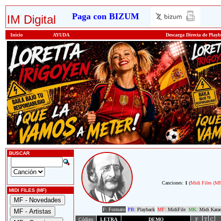
Paga con BIZUM
IM Digital
Inicio
AYUDA
Descarga Directa de Play
BUSCAR
Canciones:
1
(
Midi Files (M
MIDI FILES (MF)
F: Formato
PB:
Playback
MF:
MidiFile
MK:
Midi Kara
Código
LETRA
DEMO
F
T
C