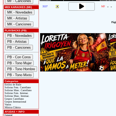
-
-
3537
MF
MIDI KARAOKES (MK)
Pági
PLAYBACKS (PB)
Categorías
Estilos de Baile
Solistas Fem. Castellano
Solistas Masc. Castellano
Solistas Fem. Internac.
Solistas Masc. Internac.
Grupos Castellano
Grupos Internacional
Varios
Música Clásica
AYUDAS + INFO
General