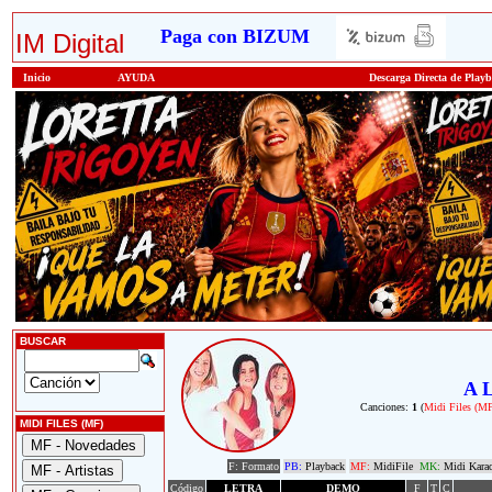
Paga con BIZUM
IM Digital
Inicio
AYUDA
Descarga Directa de Play
BUSCAR
A L
Canciones:
1
(
Midi Files (M
MIDI FILES (MF)
F: Formato
PB:
Playback
MF:
MidiFile
MK:
Midi Kara
Código
LETRA
DEMO
F
T
C