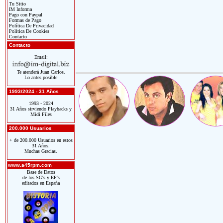
Tu Sitio
IM Informa
Pago con Paypal
Formas de Pago
Política De Privacidad
Política De Cookies
Contacto
Contacto
Email:
Te atenderá Juan Carlos.
Lo antes posible
1993/2024 - 31 Años
1993 - 2024
31 Años sirviendo Playbacks y
Midi Files
200.000 Usuarios
+ de 200.000 Usuarios en estos
31 Años.
Muchas Gracias.
www.a45rpm.com
Base de Datos
de los SG's y EP's
editados en España