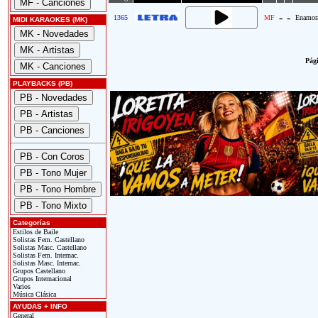
-
-
1365
MF
Enamor
MIDI KARAOKES (MK)
Pági
PLAYBACKS (PB)
Categorías
Estilos de Baile
Solistas Fem. Castellano
Solistas Masc. Castellano
Solistas Fem. Internac.
Solistas Masc. Internac.
Grupos Castellano
Grupos Internacional
Varios
Música Clásica
AYUDAS + INFO
General