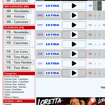
20087
PB
OR
OR
MIDI KARAOKES (MK)
-
-
19092
MF
-
-
19091
MF
We
PLAYBACKS (PB)
-
-
13924
MK
-
-
13476
MK
We
-
-
2269
MF
-
-
2251
MF
-
-
2216
MF
Categorías
Estilos de Baile
Solistas Fem. Castellano
Solistas Masc. Castellano
Solistas Fem. Internac.
Solistas Masc. Internac.
Pági
Grupos Castellano
Grupos Internacional
Varios
Música Clásica
AYUDAS + INFO
General