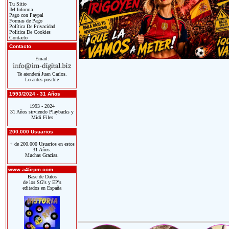
Tu Sitio
IM Informa
Pago con Paypal
Formas de Pago
Política De Privacidad
Política De Cookies
Contacto
Contacto
Email:
Te atenderá Juan Carlos.
Lo antes posible
1993/2024 - 31 Años
1993 - 2024
31 Años sirviendo Playbacks y
Midi Files
200.000 Usuarios
+ de 200.000 Usuarios en estos
31 Años.
Muchas Gracias.
www.a45rpm.com
Base de Datos
de los SG's y EP's
editados en España