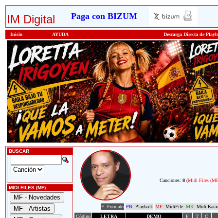
Paga con BIZUM
IM Digital
Inicio
AYUDA
Descarga Directa de Play
BUSCAR
Canciones:
8
(
Midi Files (M
MIDI FILES (MF)
F: Formato
PB:
Playback
MF:
MidiFile
MK:
Midi Kara
Código
LETRA
DEMO
F
T
C