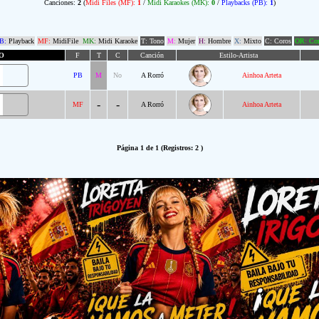
Canciones:
2
(
Midi Files (MF):
1
/
Midi Karaokes (MK):
0
/
Playbacks (PB):
1
)
B:
Playback
MF:
MidiFile
MK:
Midi Karaoke
T: Tono
M:
Mujer
H:
Hombre
X:
Mixto
C: Coros
OR: Com
O
F
T
C
Canción
Estilo-Artista
PB
M
No
A Rorró
Ainhoa Arteta
-
-
MF
A Rorró
Ainhoa Arteta
Página 1 de 1 (Registros: 2 )