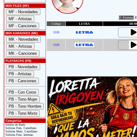
MIDI FILES (MF)
F: Formato
P
Código
LETRA
DEM
1559
MIDI KARAOKES (MK)
1559
PLAYBACKS (PB)
Categorías
Estilos de Baile
Solistas Fem. Castellano
Solistas Masc. Castellano
Solistas Fem. Internac.