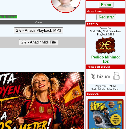
Hazte Usuario
o El Original
Carro
PRECIO
Precio Por
Midi File, Midi Karaoke ó
Playback MP3
Pedido Mínimo:
10€
Paga con BIZUM
Paga con BIZUM
Todo Mucho Más Fácil.
TEBEOS