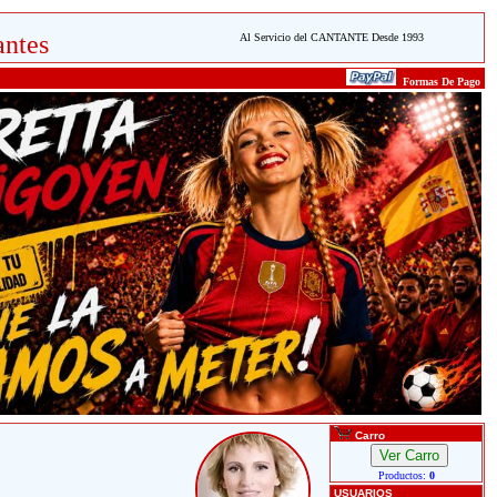
ntes
Al Servicio del CANTANTE Desde 1993
Formas De Pago
Carro
Productos:
0
USUARIOS