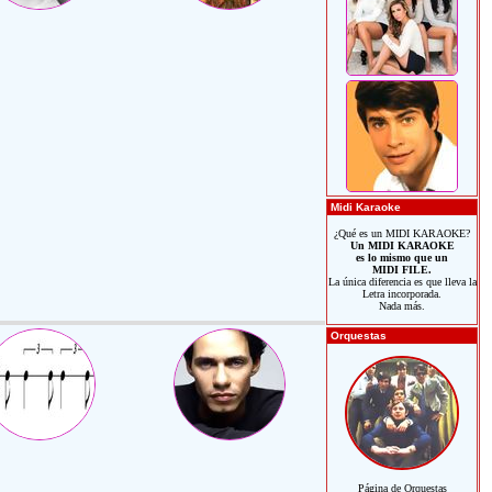
Midi Karaoke
¿Qué es un MIDI KARAOKE?
Un MIDI KARAOKE
es lo mismo que un
MIDI FILE.
La única diferencia es que lleva la
Letra incorporada.
Nada más.
Orquestas
Página de Orquestas