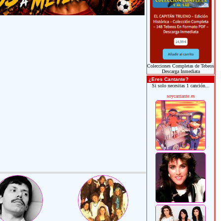
Colecciones Completas de Tebeos
Descarga Inmediata
¿Eres Cantante?
Si solo necesitas 1 canción...
soycantante.es