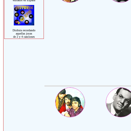
editados en España
Disfruta recordando
aquellas joyas
de 2 y 4 canciones