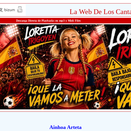
La Web De Los Canta
Descarga Directa de Playbacks en mp3 y Midi Files
Ainhoa Arteta