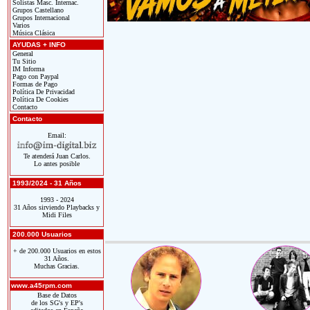
Solistas Masc. Internac.
Grupos Castellano
Grupos Internacional
Varios
Música Clásica
AYUDAS + INFO
General
Tu Sitio
IM Informa
Pago con Paypal
Formas de Pago
Política De Privacidad
Política De Cookies
Contacto
Contacto
Email:
Te atenderá Juan Carlos.
Lo antes posible
1993/2024 - 31 Años
1993 - 2024
31 Años sirviendo Playbacks y
Midi Files
200.000 Usuarios
+ de 200.000 Usuarios en estos
31 Años.
Muchas Gracias.
www.a45rpm.com
Base de Datos
de los SG's y EP's