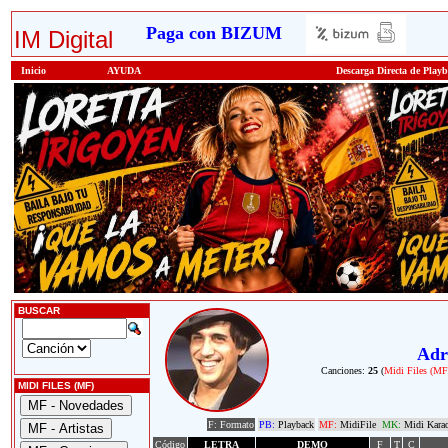
Paga con BIZUM
IM Digital
Inicio
AYUDA
Descarga Directa de Play
BUSCAR
Adr
Canciones:
25
(
Midi Files (MF
MIDI FILES (MF)
F: Formato
PB:
Playback
MF:
MidiFile
MK:
Midi Kara
Código
LETRA
DEMO
F
T
C