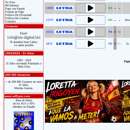
Tu Sitio
IM Informa
-
-
13098
MK
Pago con Paypal
Formas de Pago
Política De Privacidad
Política De Cookies
-
-
11979
MK
Bis
Contacto
Contacto
10532
PB
H
Si
Email:
Te atenderá Juan Carlos.
0879
PB
H
No
Si 
Lo antes posible
1993/2024 - 31 Años
1993 - 2024
Págin
31 Años sirviendo Playbacks y
Midi Files
200.000 Usuarios
+ de 200.000 Usuarios en estos
31 Años.
Muchas Gracias.
www.a45rpm.com
Base de Datos
de los SG's y EP's
editados en España