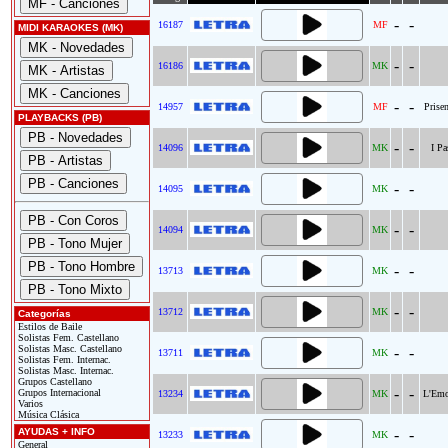
-
-
16187
MF
MIDI KARAOKES (MK)
-
-
16186
MK
-
-
14957
MF
Prisen
PLAYBACKS (PB)
-
-
14096
MK
I P
-
-
14095
MK
-
-
14094
MK
-
-
13713
MK
-
-
13712
MK
Categorías
Estilos de Baile
Solistas Fem. Castellano
Solistas Masc. Castellano
-
-
13711
MK
Solistas Fem. Internac.
Solistas Masc. Internac.
Grupos Castellano
-
-
Grupos Internacional
13234
MK
L'Emo
Varios
Música Clásica
AYUDAS + INFO
-
-
13233
MK
General