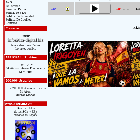
Tu Sitio
IM Informa
-
-
1304
MF
Las
Pago con Paypal
Formas de Pago
Política De Privacidad
Política De Cookies
Contacto
Págin
Contacto
Email:
Te atenderá Juan Carlos.
Lo antes posible
1993/2024 - 31 Años
1993 - 2024
31 Años sirviendo Playbacks y
Midi Files
200.000 Usuarios
+ de 200.000 Usuarios en estos
31 Años.
Muchas Gracias.
www.a45rpm.com
Base de Datos
de los SG's y EP's
editados en España