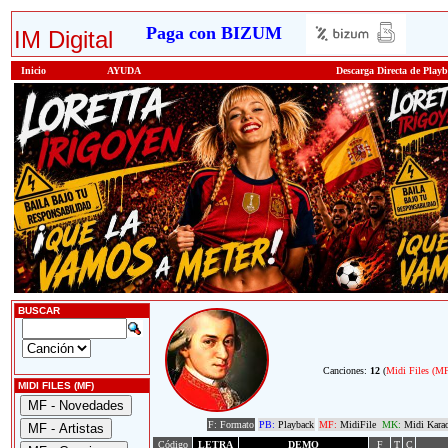
Paga con BIZUM
IM Digital
Inicio
AYUDA
Descarga Directa de Play
BUSCAR
Canciones:
12
(
Midi Files (M
MIDI FILES (MF)
F: Formato
PB:
Playback
MF:
MidiFile
MK:
Midi Kara
Código
LETRA
DEMO
F
T
C