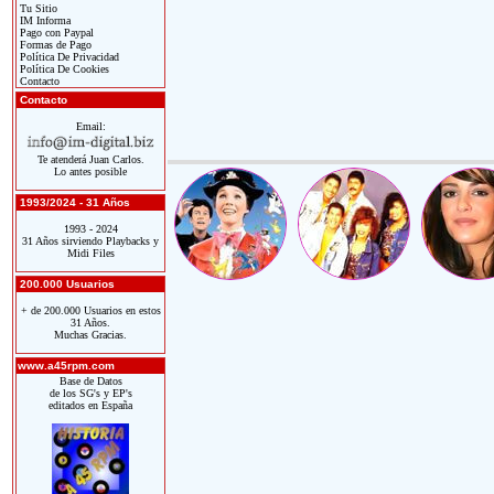
Tu Sitio
IM Informa
Pago con Paypal
Formas de Pago
Política De Privacidad
Política De Cookies
Contacto
Contacto
Email:
Te atenderá Juan Carlos.
Lo antes posible
1993/2024 - 31 Años
1993 - 2024
31 Años sirviendo Playbacks y
Midi Files
200.000 Usuarios
+ de 200.000 Usuarios en estos
31 Años.
Muchas Gracias.
www.a45rpm.com
Base de Datos
de los SG's y EP's
editados en España