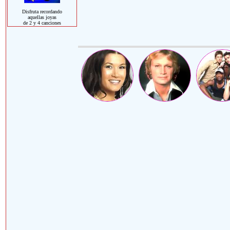
Disfruta recordando
aquellas joyas
de 2 y 4 canciones