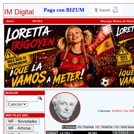
Paga con BIZUM
IM Digital
Inicio
AYUDA
Descarga Directa de Play
BUSCAR
Canciones:
1
(
Midi Files (M
MIDI FILES (MF)
F: Formato
PB:
Playback
MF:
MidiFile
MK:
Midi Kara
Código
LETRA
DEMO
F
T
C