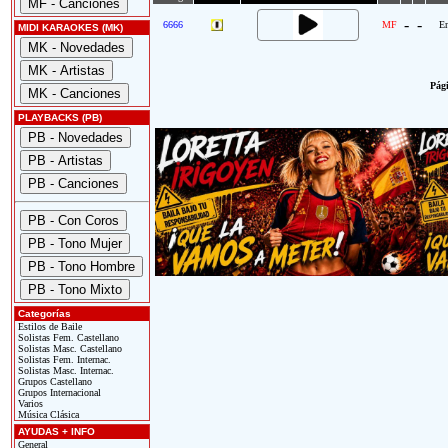
-
-
6666
MF
En
MIDI KARAOKES (MK)
Pági
PLAYBACKS (PB)
Categorías
Estilos de Baile
Solistas Fem. Castellano
Solistas Masc. Castellano
Solistas Fem. Internac.
Solistas Masc. Internac.
Grupos Castellano
Grupos Internacional
Varios
Música Clásica
AYUDAS + INFO
General