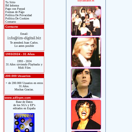
soycantante.es
Tu Sitio
IM Informa
Pago con Paypal
Formas de Pago
Política De Privacidad
Política De Cookies
Contacto
Contacto
Email:
Te atenderá Juan Carlos.
Lo antes posible
1993/2024 - 31 Años
1993 - 2024
31 Años sirviendo Playbacks y
Midi Files
200.000 Usuarios
+ de 200.000 Usuarios en estos
31 Años.
Muchas Gracias.
www.a45rpm.com
Base de Datos
de los SG's y EP's
editados en España