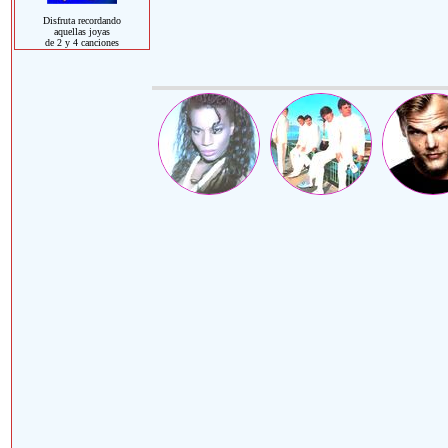
Disfruta recordando
aquellas joyas
de 2 y 4 canciones