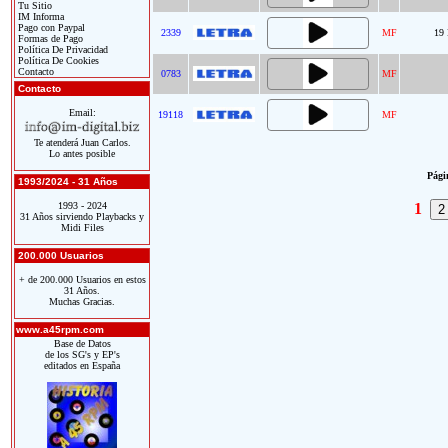
Tu Sitio
IM Informa
Pago con Paypal
2339
MF
19 
Formas de Pago
Política De Privacidad
Política De Cookies
Contacto
0783
MF
Contacto
Email:
19118
MF
Te atenderá Juan Carlos.
Lo antes posible
Págin
1993/2024 - 31 Años
1993 - 2024
1
31 Años sirviendo Playbacks y
Midi Files
200.000 Usuarios
+ de 200.000 Usuarios en estos
31 Años.
Muchas Gracias.
www.a45rpm.com
Base de Datos
de los SG's y EP's
editados en España