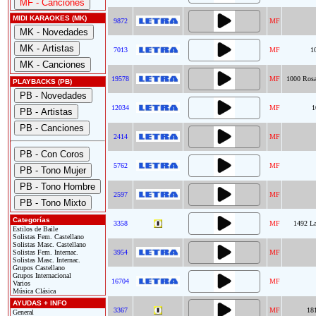
MIDI KARAOKES (MK)
9872
MF
7013
MF
1
19578
MF
1000 Rosar
PLAYBACKS (PB)
12034
MF
1
2414
MF
5762
MF
2597
MF
Categorías
3358
MF
1492 La
Estilos de Baile
Solistas Fem. Castellano
Solistas Masc. Castellano
Solistas Fem. Internac.
3954
MF
Solistas Masc. Internac.
Grupos Castellano
Grupos Internacional
16704
MF
Varios
Música Clásica
AYUDAS + INFO
3367
MF
181
General