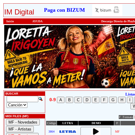
Paga con BIZUM
IM Digital
Inicio
AYUDA
Descarga Directa de Play
BUSCAR
Lista
0-9
MIDI FILES (MF)
F: Formato
Código
LETRA
DEMO
F
3864
MF