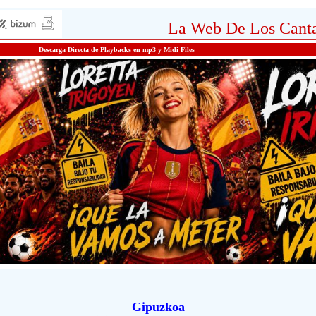
La Web De Los Canta
Descarga Directa de Playbacks en mp3 y Midi Files
Gipuzkoa