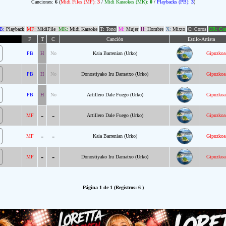
Canciones:
6
(
Midi Files (MF):
3
/
Midi Karaokes (MK):
0
/
Playbacks (PB):
3
)
B:
Playback
MF:
MidiFile
MK:
Midi Karaoke
T: Tono
M:
Mujer
H:
Hombre
X:
Mixto
C: Coros
OR: Com
F
T
C
Canción
Estilo-Artista
PB
H
No
Kaia Barrenian (Urko)
Gipuzkoa
PB
H
No
Donostiyako Iru Damatxo (Urko)
Gipuzkoa
PB
H
No
Artillero Dale Fuego (Urko)
Gipuzkoa
-
-
MF
Artillero Dale Fuego (Urko)
Gipuzkoa
-
-
MF
Kaia Barrenian (Urko)
Gipuzkoa
-
-
MF
Donostiyako Iru Damatxo (Urko)
Gipuzkoa
Página 1 de 1 (Registros: 6 )