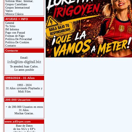
Solistas Masc. Internac.
Grupos Castellano
Grupos Internacional
Varios
Música Clásica
AYUDAS + INFO
General
Tu Sitio
IM Informa
Pago con Paypal
Formas de Pago
Política De Privacidad
Política De Cookies
Contacto
Contacto
Email:
Te atenderá Juan Carlos.
Lo antes posible
1993/2024 - 31 Años
1993 - 2024
31 Años sirviendo Playbacks y
Midi Files
200.000 Usuarios
+ de 200.000 Usuarios en estos
31 Años.
Muchas Gracias.
www.a45rpm.com
Base de Datos
de los SG's y EP's