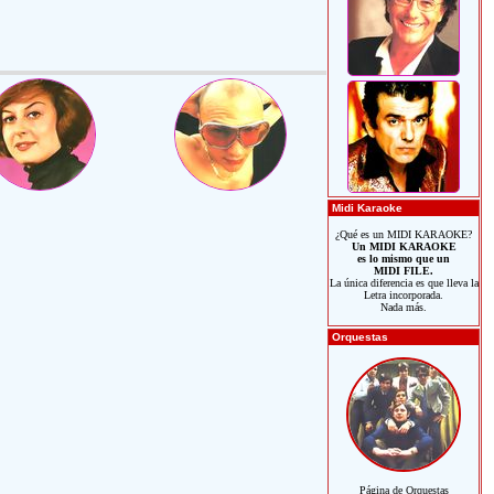
Midi Karaoke
¿Qué es un MIDI KARAOKE?
Un MIDI KARAOKE
es lo mismo que un
MIDI FILE.
La única diferencia es que lleva la
Letra incorporada.
Nada más.
Orquestas
Página de Orquestas