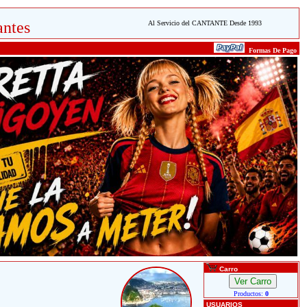
ntes
Al Servicio del CANTANTE Desde 1993
Formas De Pago
Carro
Productos:
0
USUARIOS