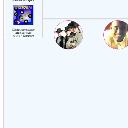
editados en España
Disfruta recordando
aquellas joyas
de 2 y 4 canciones