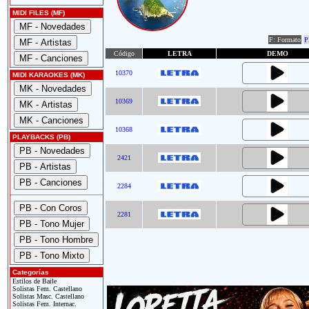
MIDI FILES (MF)
F: Formato
P
Código
LETRA
DEMO
10370
MIDI KARAOKES (MK)
10369
10368
PLAYBACKS (PB)
2421
2284
2281
Categorías
Estilos de Baile
Solistas Fem. Castellano
Solistas Masc. Castellano
Solistas Fem. Internac.