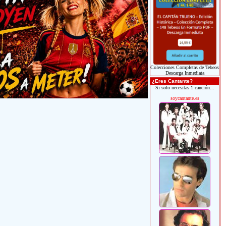
Colecciones Completas de Tebeos
Descarga Inmediata
¿Eres Cantante?
Si solo necesitas 1 canción...
soycantante.es