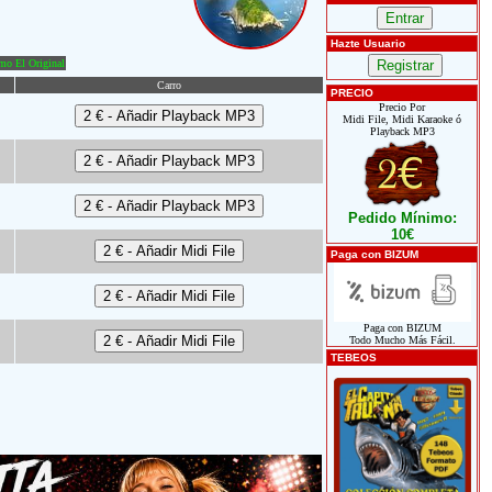
Hazte Usuario
o El Original
Carro
PRECIO
Precio Por
Midi File, Midi Karaoke ó
Playback MP3
Pedido Mínimo:
10€
Paga con BIZUM
Paga con BIZUM
Todo Mucho Más Fácil.
TEBEOS