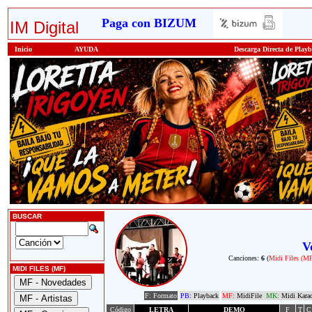
Paga con BIZUM
IM Digital
Inicio
AYUDA
Descarga Directa de Play
BUSCAR
V
Canciones:
6
(
Midi Files (M
MIDI FILES (MF)
F: Formato
PB:
Playback
MF:
MidiFile
MK:
Midi Kara
Código
LETRA
DEMO
F
T
C