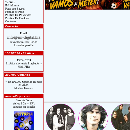
Tu Sitio
IM Informa
Pago con Paypal
Formas de Pago
Política De Privacidad
Política De Cookies
Contacto
Contacto
Email:
Te atenderá Juan Carlos.
Lo antes posible
1993/2024 - 31 Años
1993 - 2024
31 Años sirviendo Playbacks y
Midi Files
200.000 Usuarios
+ de 200.000 Usuarios en estos
31 Años.
Muchas Gracias.
www.a45rpm.com
Base de Datos
de los SG's y EP's
editados en España