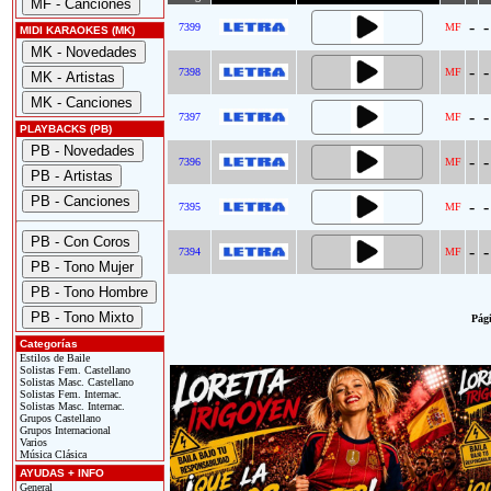
-
-
7399
MF
MIDI KARAOKES (MK)
-
-
7398
MF
-
-
7397
MF
PLAYBACKS (PB)
-
-
7396
MF
-
-
7395
MF
-
-
7394
MF
Pági
Categorías
Estilos de Baile
Solistas Fem. Castellano
Solistas Masc. Castellano
Solistas Fem. Internac.
Solistas Masc. Internac.
Grupos Castellano
Grupos Internacional
Varios
Música Clásica
AYUDAS + INFO
General