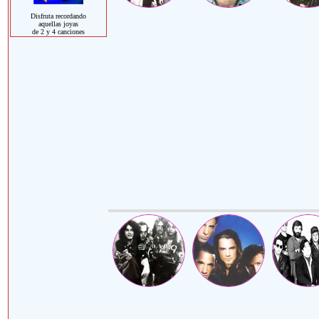
Disfruta recordando
aquellas joyas
de 2 y 4 canciones